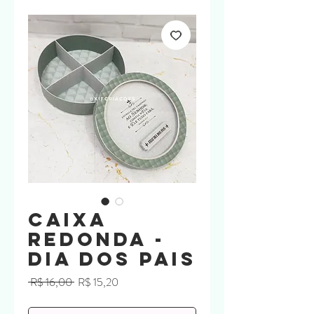
Caixa
redonda -
Dia dos pais
Preço
Preço
 R$ 16,00 
R$ 15,20
normal
promocional