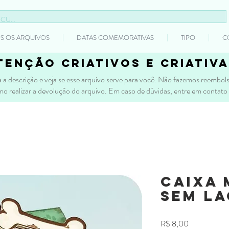
S OS ARQUIVOS
DATAS COMEMORATIVAS
TIPO
C
tenção criativos e criativa
 a descrição e veja se esse arquivo serve para você. Não fazemos reembolso
mo realizar a devolução do arquivo. Em caso de dúvidas, entre em contato
Caixa 
sem L
Preço
R$ 8,00