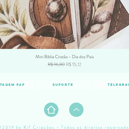
Mini Biblia Cristão - Dia dos Pais
Preço normal
Preço promocional
R$ 16,80
R$ 15,12
tagem PAP
Suporte
Telegra
2019 by Kif Criações - Todos os direitos reservado