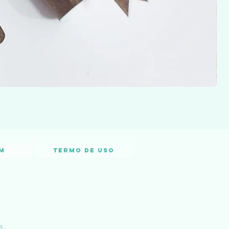
m
Termo de Uso
s.