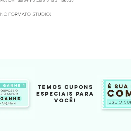
vos DXF abrem no Corel e no Silhouette
Não enviamos para e
Todos os produtos ve
NO FORMATO .STUDIO)
Eline Lima, no enta
como seu.
A compra do arquivo 
alguma, de vender, d
totalmente ou em par
sociais ou qualquer 
compartilhamento da
configura pirataria, 
Você não pode compr
depois comercializar
Não fazemos reembols
como realizar a devo
TEMOS CUPONS
Não fazemos a troca
ESPECIAIS PARA
depois de ter sido l
VOCÊ!
Caso tenha duvida ou di
contato pelo o email
kifcriacoes@gmail.com.