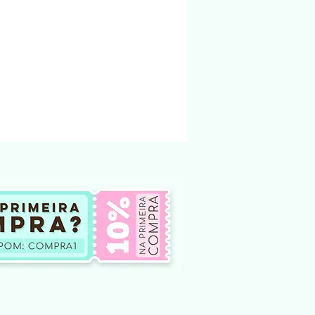
ndereço físico.
ndidos na loja foi criado e pertencem a
nto não podem ser modificado e vendido
não te dá o direito, em hipótese
oar ou compartilhar esses arquivos
tes, seja por meio físico, em redes
outro site de venda ou
 internet. Qualquer um desses atos
na qual é crime.
ar o arquivo modificar o arquivo e
 ou doar.
o de produtos digitais, pois não há
lução do arquivo.
 de arquivos comprados por engano
iberado para download.
ficuldade para baixar o arquivo entre em