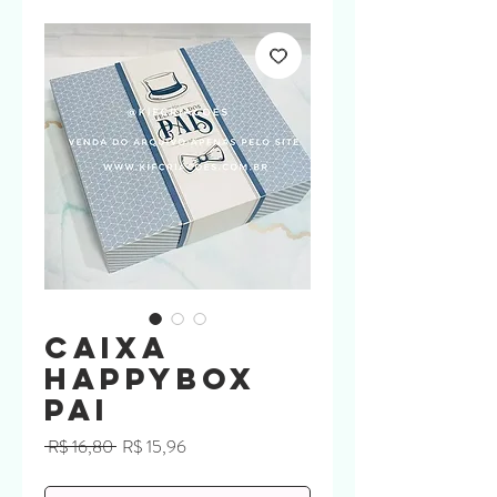
Caixa
HappyBox
PAI
Preço
Preço
 R$ 16,80 
R$ 15,96
normal
promocional