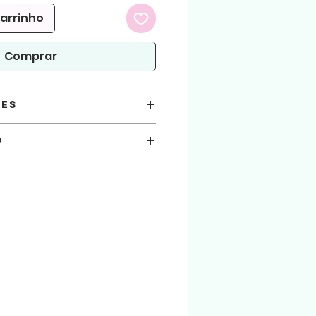
carrinho
Comprar
ões
PDF e versão para cortar com tesoura
o
você está automaticamente concordando
seguir.
,5 x 9
 atenção!
arquivos aqui comprados, sejam usados
.
ialização do produto físico. (Produto
 arquivo será liberado para download na
 enviado para o email cadastrado na loja.
ndereço físico.
ndidos na loja foi criado e pertencem a