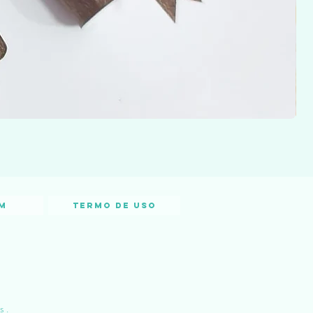
m
Termo de Uso
s.