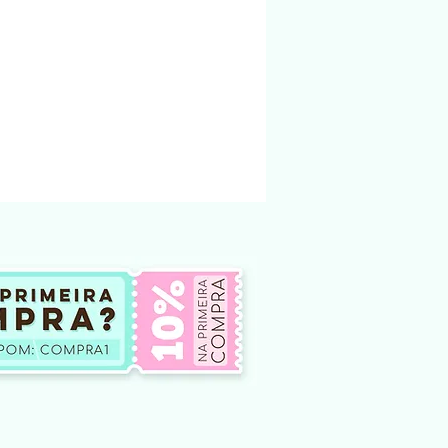
nto não podem ser modificado e vendido
não te dá o direito, em hipótese
oar ou compartilhar esses arquivos
tes, seja por meio físico, em redes
outro site de venda ou
 internet. Qualquer um desses atos
na qual é crime.
ar o arquivo modificar o arquivo e
 ou doar.
o de produtos digitais, pois não há
lução do arquivo.
 de arquivos comprados por engano
iberado para download.
ficuldade para baixar o arquivo entre em