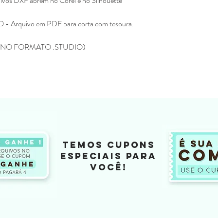
vos DXF abrem no Corel e no Silhouette
Eline Lima, no enta
como seu.
rquivo em PDF para corta com tesoura.
A compra do arquivo 
alguma, de vender, d
NO FORMATO .STUDIO)
totalmente ou em par
sociais ou qualquer 
compartilhamento da
configura pirataria, 
Você não pode compr
depois comercializar
Não fazemos reembols
como realizar a devo
Não fazemos a troca
depois de ter sido l
TEMOS CUPONS
ESPECIAIS PARA
Caso tenha duvida ou di
VOCÊ!
contato pelo o email
kifcriacoes@gmail.com.