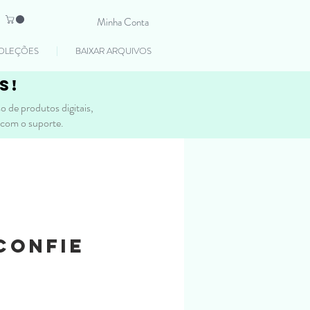
Minha Conta
OLEÇÕES
BAIXAR ARQUIVOS
s!
 de produtos digitais,
 com o suporte.
Confie