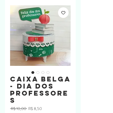
Caixa Belga
- Dia dos
Professore
s
Preço
Preço
 R$ 10,00 
R$ 8,50