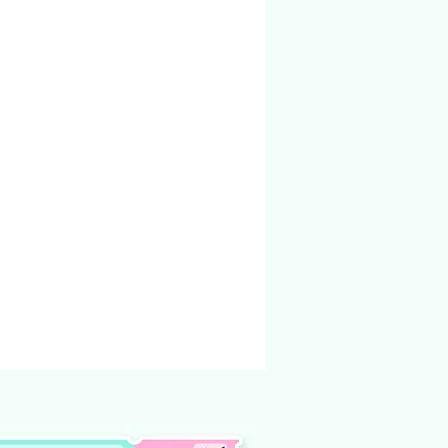
ndereço físico.
ndidos na loja foi criado e pertencem a
nto não podem ser modificado e vendido
não te dá o direito, em hipótese
oar ou compartilhar esses arquivos
tes, seja por meio físico, em redes
outro site de venda ou
 internet. Qualquer um desses atos
na qual é crime.
ar o arquivo modificar o arquivo e
 ou doar.
o de produtos digitais, pois não há
lução do arquivo.
 de arquivos comprados por engano
iberado para download.
ficuldade para baixar o arquivo entre em