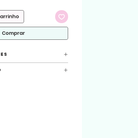
omocional
carrinho
Comprar
ões
o
ico
você está automaticamente concordando
seguir.
 atenção!
arquivos aqui comprados, sejam usados
.
ialização do produto físico. (Produto
 arquivo será liberado para download na
 enviado para o email cadastrado na loja.