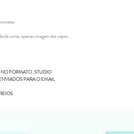
Não enviamos para e
Todos os produtos ve
Eline Lima, no enta
como seu.
ouretes
A compra do arquivo 
alguma, de vender, d
e de corte, apenas imagem das capas.
totalmente ou em par
sociais ou qualquer 
compartilhamento da
configura pirataria, 
Você não pode compr
depois comercializar
 NO FORMATO .STUDIO
Não fazemos reembols
ENVIADOS PARA O EMAIL
como realizar a devo
Não fazemos a troca
REIOS
depois de ter sido l
Caso tenha duvida ou di
contato pelo o email
kifcriacoes@gmail.com.