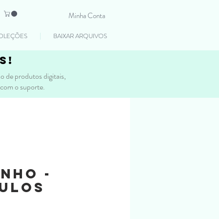
Minha Conta
OLEÇÕES
BAIXAR ARQUIVOS
s!
 de produtos digitais,
 com o suporte.
nho -
culos
eço