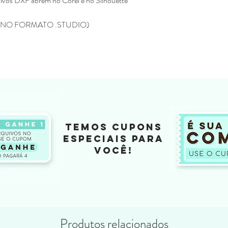
vos DXF abrem no Corel e no Silhouette
pagina da loja e será
Não enviamos para e
NO FORMATO .STUDIO)
Todos os produtos ve
Eline Lima, no enta
como seu.
A compra do arquivo 
alguma, de vender, d
totalmente ou em par
sociais ou qualquer 
compartilhamento da
configura pirataria, 
Você não pode compr
TEMOS CUPONS
depois comercializar
ESPECIAIS PARA
Não fazemos reembols
VOCÊ!
como realizar a devo
Não fazemos a troca
depois de ter sido l
Caso tenha duvida ou di
contato pelo o email
kifcriacoes@gmail.com.
Produtos relacionados