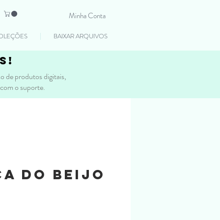
Minha Conta
OLEÇÕES
BAIXAR ARQUIVOS
s!
 de produtos digitais,
 com o suporte.
a do Beijo
reço
romocional