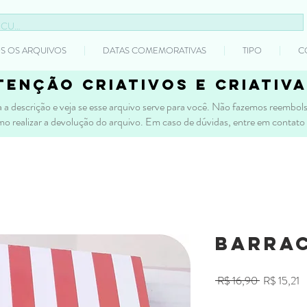
S OS ARQUIVOS
DATAS COMEMORATIVAS
TIPO
C
tenção criativos e criativa
 a descrição e veja se esse arquivo serve para você. Não fazemos reembolso
mo realizar a devolução do arquivo. Em caso de dúvidas, entre em contato
Barrac
Preço
P
 R$ 16,90 
R$ 15,21
normal
p