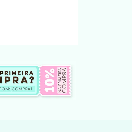
 enviado para o email cadastrado na loja.
ndereço físico.
ndidos na loja foi criado e pertencem a
nto não podem ser modificado e vendido
não te dá o direito, em hipótese
oar ou compartilhar esses arquivos
tes, seja por meio físico, em redes
outro site de venda ou
 internet. Qualquer um desses atos
na qual é crime.
ar o arquivo modificar o arquivo e
 ou doar.
o de produtos digitais, pois não há
lução do arquivo.
 de arquivos comprados por engano
iberado para download.
ficuldade para baixar o arquivo entre em