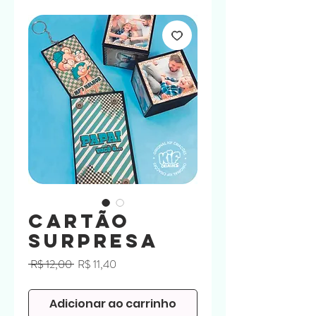
Cartão
Surpresa
Preço
Preço
 R$ 12,00 
R$ 11,40
normal
promocional
Adicionar ao carrinho