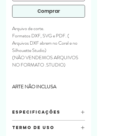
Comprar
Arquivo de corte.
Formatos DXF, SVG e PDF. (
Arquivos DXF abrem no Corel e no
Silhouette Studio)
(NÃO VENDEMOS ARQUIVOS
NO FORMATO .STUDIO)
ARTE NÃO INCLUSA
Especificações
Arquivo:
DXF, SVG, PDF
Termo de uso
ARTE NÃO INCLUSA
Especificações: