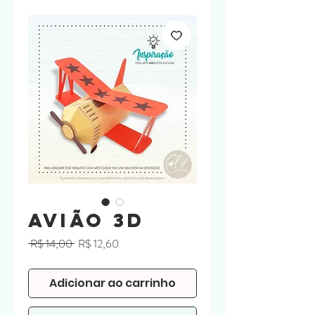
Avião 3D
Preço
Preço
 R$ 14,00 
R$ 12,60
normal
promocional
Adicionar ao carrinho