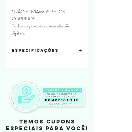
* NÃO ENVIAMOS PELOS
CORREIOS
Todos os produtos desse site são
digitais.
Especificações
Quantidade de folhas:
4 em 1 folha A4
Material usado:
Papel offset 240
Tamanho
pote 6
TEMOS CUPONS
ESPECIAIS PARA VOCÊ!