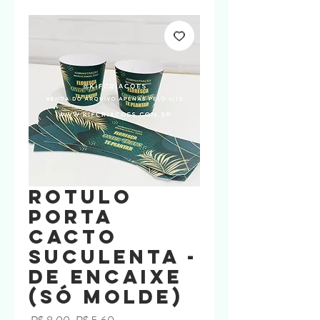
Rotulo
Porta
Cacto
Suculenta -
DE ENCAIXE
(só molde)
Preço
Preço