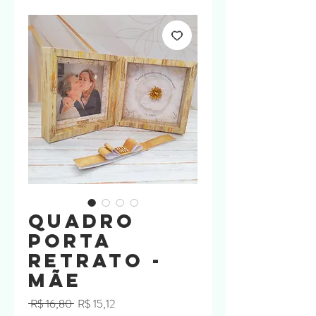
Quadro
Porta
Retrato -
MÃE
Preço
Preço
 R$ 16,80 
R$ 15,12