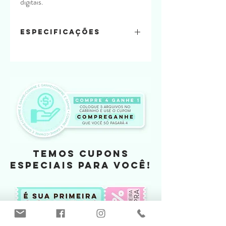
digitais.
Especificações
Quantidade de folhas:
2 em 1 folha A4
Material usado:
Papel offset 240
Tamanho
TEMOS CUPONS
ESPECIAIS PARA VOCÊ!