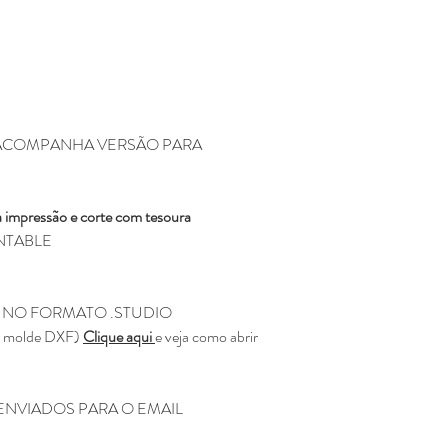
pagina da loja e será
Não enviamos para e
Todos os produtos ve
Eline Lima, no enta
como seu.
A compra do arquivo 
alguma, de vender, d
 ( ACOMPANHA VERSÃO PARA
totalmente ou em par
sociais ou qualquer 
compartilhamento da
 impressão e corte com tesoura
configura pirataria, 
RINTABLE
Você não pode compr
depois comercializar
Não fazemos reembols
como realizar a devo
 NO FORMATO .STUDIO
Não fazemos a troca
 o molde DXF)
Clique aqui
e veja como abrir
depois de ter sido l
Caso tenha duvida ou di
ENVIADOS PARA O EMAIL
contato pelo o email
kifcriacoes@gmail.com.