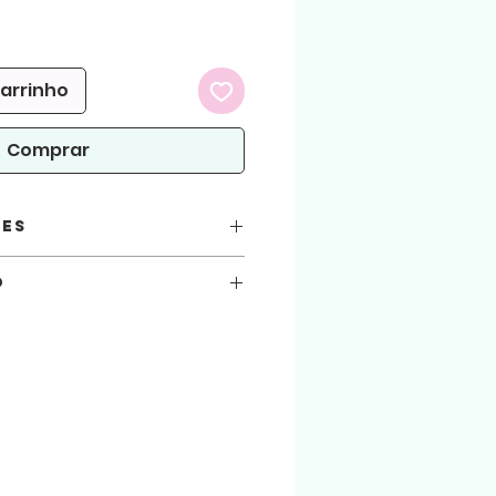
Preço
romocional
carrinho
Comprar
ões
o
você está automaticamente concordando
seguir.
:
 atenção!
arquivos aqui comprados, sejam usados
.
ialização do produto físico. (Produto
 arquivo será liberado para download na