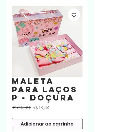
Maleta
para laços
P - Doçura
Preço
Preço
 R$ 16,80 
R$ 13,44
normal
promocional
Adicionar ao carrinho