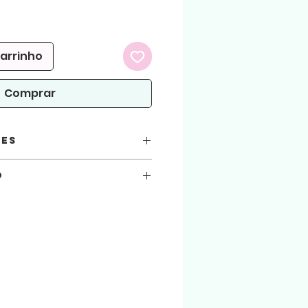
reço
romocional
carrinho
Comprar
ões
o
você está automaticamente concordando
x 5
seguir.
s
 atenção!
A4
arquivos aqui comprados, sejam usados
.
ialização do produto físico. (Produto
 arquivo será liberado para download na