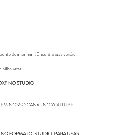
pagina da loja e será
Não enviamos para e
Todos os produtos ve
Eline Lima, no enta
como seu.
A compra do arquivo 
alguma, de vender, d
totalmente ou em par
ponto de imprimir. (Encontre essa versão
sociais ou qualquer 
compartilhamento da
configura pirataria, 
o Silhouette
Você não pode compr
depois comercializar
DXF NO STUDIO
Não fazemos reembols
como realizar a devo
Não fazemos a troca
M EM NOSSO CANAL NO YOUTUBE
depois de ter sido l
Caso tenha duvida ou di
contato pelo o email
kifcriacoes@gmail.com.
NO FORMATO .STUDIO. PARA USAR