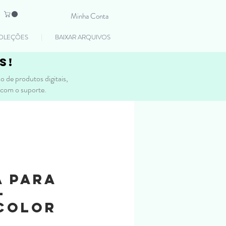
Minha Conta
OLEÇÕES
BAIXAR ARQUIVOS
s!
 de produtos digitais,
 com o suporte.
a para
-
COLOR