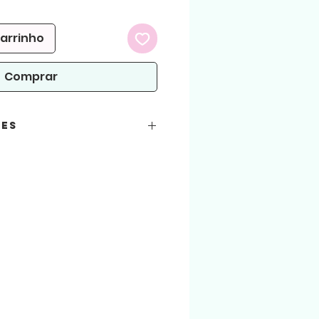
carrinho
Comprar
ões
tos: PNG
JPG