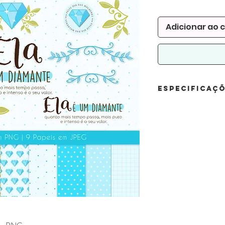
Adicionar ao 
Especificaç
Conteúdo:
14 Clipart
19 Papéis Floral
Formatos:
Arquivo de Elemen
Arquivo de Papéis: 