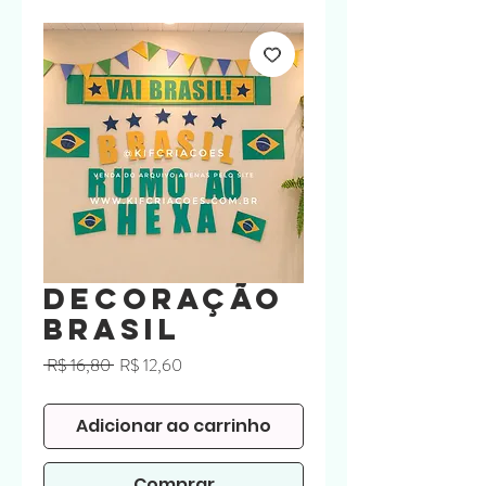
Decoração
Brasil
Preço
Preço
 R$ 16,80 
R$ 12,60
normal
promocional
Adicionar ao carrinho
Comprar