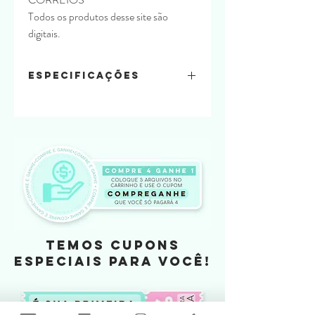
Todos os produtos desse site são
digitais.
Especificações
Quantidade de folhas:
variado
Material usado:
offset 180
Tamanho
variado
TEMOS CUPONS
ESPECIAIS PARA VOCÊ!