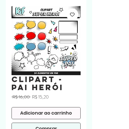
Clipart -
Pai Herói
Preço
Preço
 R$ 16,00 
R$ 15,20
normal
promocional
Adicionar ao carrinho
Comprar