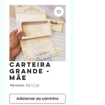
Carteira
Grande -
Mãe
Preço
Preço
 R$ 14,80 
R$ 12,58
normal
promocional
Adicionar ao carrinho