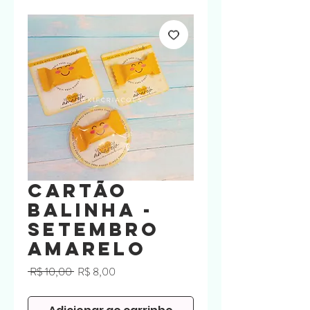
Cartão
Balinha -
Setembro
Amarelo
Preço
Preço
 R$ 10,00 
R$ 8,00
normal
promocional