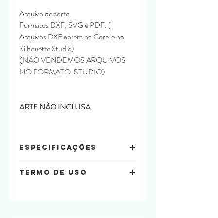
Arquivo de corte.
Formatos DXF, SVG e PDF. (
Arquivos DXF abrem no Corel e no
Silhouette Studio)
(NÃO VENDEMOS ARQUIVOS
NO FORMATO .STUDIO)
ARTE NÃO INCLUSA
Especificações
Arquivo:
DXF, SVG, PDF
Termo de uso
ARTE NÃO INCLUSA
Especificações: •
Na compra do arquivo você está
Papel:
Offset 240
automaticamente concordando com os
Formato:
A4
termos de uso a seguir.
Quantidade de
Folhas: 2