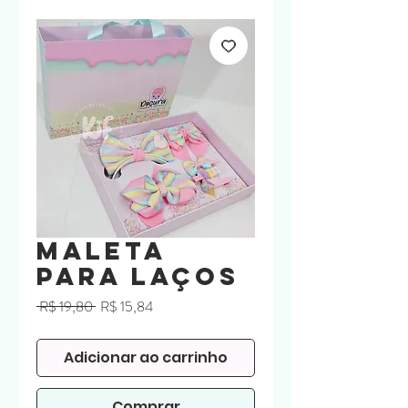
Maleta
para Laços
Preço
Preço
 R$ 19,80 
R$ 15,84
normal
promocional
Adicionar ao carrinho
Comprar