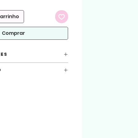
promocional
carrinho
Comprar
ões
o
 PDF e PRINTABLE(Versão para
você está automaticamente concordando
seguir.
 atenção!
arquivos aqui comprados, sejam usados
9
.
4:
ialização do produto físico. (Produto
 arquivo será liberado para download na
 enviado para o email cadastrado na loja.