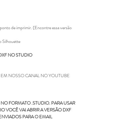
Não enviamos para e
Todos os produtos ve
Eline Lima, no enta
como seu.
A compra do arquivo 
ponto de imprimir. (Encontre essa versão
alguma, de vender, d
totalmente ou em par
o Silhouette
sociais ou qualquer 
compartilhamento da
DXF NO STUDIO
configura pirataria, 
Você não pode compr
depois comercializar
Não fazemos reembols
M EM NOSSO CANAL NO YOUTUBE
como realizar a devo
Não fazemos a troca
depois de ter sido l
NO FORMATO .STUDIO. PARA USAR
Caso tenha duvida ou di
O VOCÊ VAI ABRIR A VERSÃO DXF
contato pelo o email
kifcriacoes@gmail.com.
ENVIADOS PARA O EMAIL