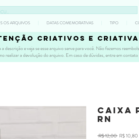
S OS ARQUIVOS
DATAS COMEMORATIVAS
TIPO
C
tenção criativos e criativa
 a descrição e veja se esse arquivo serve para você. Não fazemos reembolso
mo realizar a devolução do arquivo. Em caso de dúvidas, entre em contato
Caixa 
RN
Preço
 R$ 12,00 
R$ 10,80