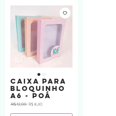
Caixa para
bloquinho
A6 - Poá
Preço
Preço
 R$ 12,00 
R$ 8,40
normal
promocional