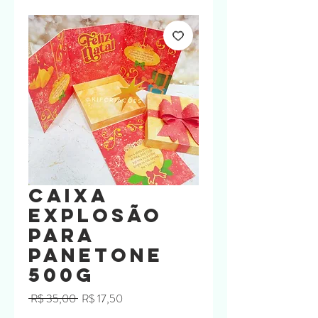
Caixa
Explosão
para
panetone
500g
Preço
Preço
 R$ 35,00 
R$ 17,50
normal
promocional