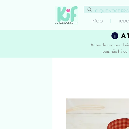
INÍCIO
TODO
a
Antes de comprar Leia
pois não há co