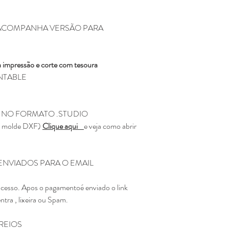
 ( ACOMPANHA VERSÃO PARA
 impressão e corte com tesoura
RINTABLE
 NO FORMATO .STUDIO
 o molde DXF)
Clique aqui
e veja como abrir
ENVIADOS PARA O EMAIL
acesso. Apos o pagamentoé enviado o link
entra , lixeira ou Spam.
REIOS