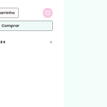
omocional
carrinho
Comprar
ões
s:
ura)