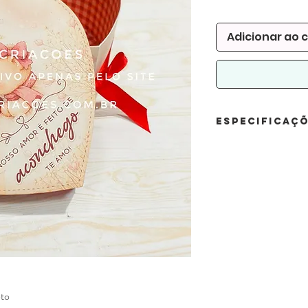
normal
pr
Adicionar ao 
Especificaç
Quantidade de folha
5 folhas A4
Material usado:
offset 240
Tamanho
16,5 x 15 x 8 (alt
oto