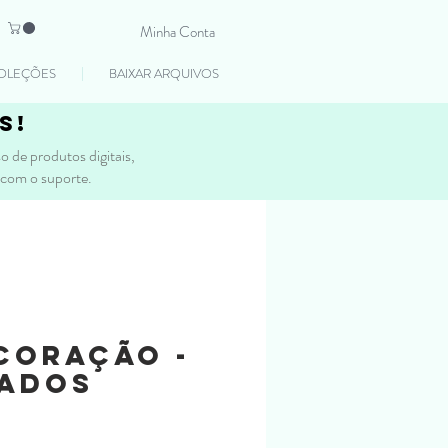
Minha Conta
OLEÇÕES
BAIXAR ARQUIVOS
s!
 de produtos digitais,
 com o suporte.
Coração -
ados
reço