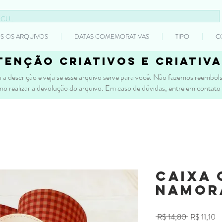
S OS ARQUIVOS
DATAS COMEMORATIVAS
TIPO
C
tenção criativos e criativa
 a descrição e veja se esse arquivo serve para você. Não fazemos reembolso
mo realizar a devolução do arquivo. Em caso de dúvidas, entre em contato
Caixa 
Namor
Preço
P
 R$ 14,80 
R$ 11,10