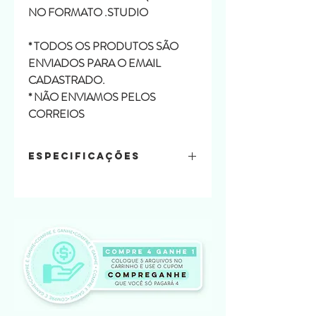
NO FORMATO .STUDIO
* TODOS OS PRODUTOS SÃO
ENVIADOS PARA O EMAIL
CADASTRADO.
* NÃO ENVIAMOS PELOS
CORREIOS
Especificações
Arquivo:
DXF, SVG, PDF E
PRINTABLE
ARTE INCLUSA
Quantidade de folhas A4
-
1 folha
Tamanho:
Variado
Tipo:
A4