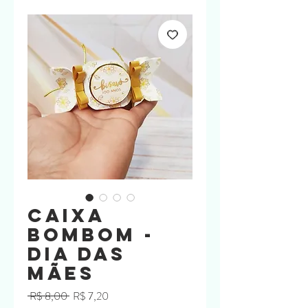
Caixa
Bombom -
Dia das
Mães
Preço
Preço
 R$ 8,00 
R$ 7,20