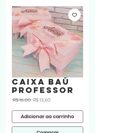
Caixa Baú
Professor
Preço
Preço
 R$ 16,00 
R$ 13,60
normal
promocional
Adicionar ao carrinho
Comprar