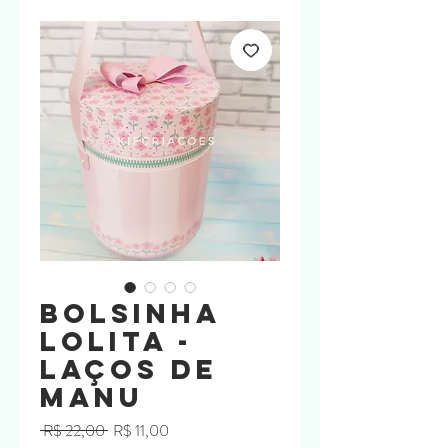
Bolsinha
Lolita -
Laços de
Manu
Preço
Preço
 R$ 22,00 
R$ 11,00