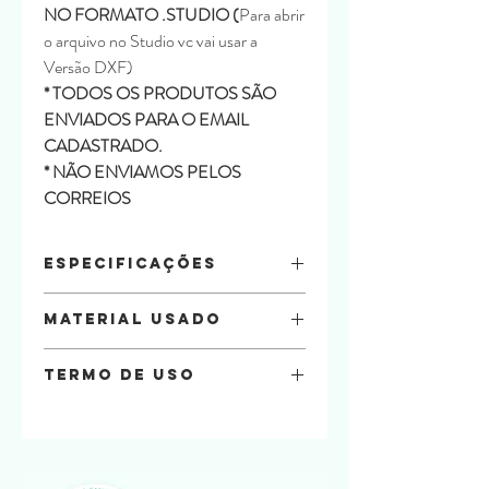
NO FORMATO .STUDIO (
Para abrir
o arquivo no Studio vc vai usar a
Versão DXF)
* TODOS OS PRODUTOS SÃO
ENVIADOS PARA O EMAIL
CADASTRADO.
* NÃO ENVIAMOS PELOS
CORREIOS
Especificações
Material:
Material Usado
Offset 240
Fita de cetim 3cm
Papel Offset 180g
Tamanhos
Termo de uso
13,5 x 16
Na compra do arquivo você está
Quatidade de folhas
automaticamente concordando com os
6 folhas A4
termos de uso a seguir.
Por favor, leia tudo com atenção!