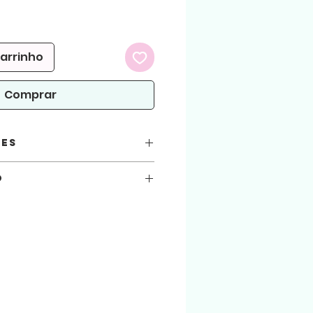
eço
omocional
carrinho
Comprar
ões
o
você está automaticamente concordando
esivo
seguir.
 atenção!
arquivos aqui comprados, sejam usados
.
olha A4
ialização do produto físico. (Produto
 arquivo será liberado para download na