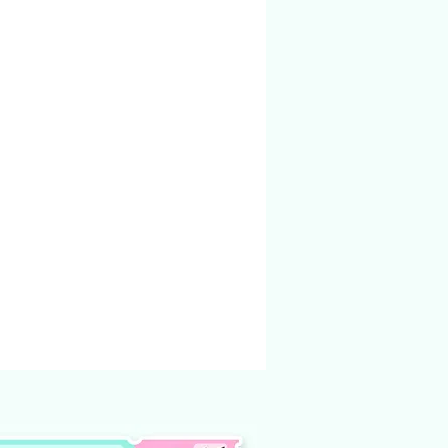
 enviado para o email cadastrado na loja.
ndereço físico.
ndidos na loja foi criado e pertencem a
nto não podem ser modificado e vendido
não te dá o direito, em hipótese
oar ou compartilhar esses arquivos
tes, seja por meio físico, em redes
outro site de venda ou
 internet. Qualquer um desses atos
na qual é crime.
ar o arquivo modificar o arquivo e
 ou doar.
o de produtos digitais, pois não há
lução do arquivo.
 de arquivos comprados por engano
iberado para download.
ficuldade para baixar o arquivo entre em