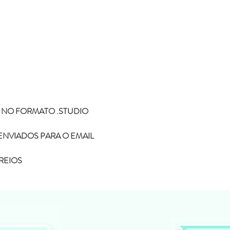
pagina da loja e será
Não enviamos para e
Todos os produtos ve
Eline Lima, no enta
como seu.
A compra do arquivo 
alguma, de vender, d
totalmente ou em par
sociais ou qualquer 
compartilhamento da
 NO FORMATO .STUDIO
configura pirataria, 
Você não pode compr
ENVIADOS PARA O EMAIL
depois comercializar
Não fazemos reembols
como realizar a devo
REIOS
Não fazemos a troca
depois de ter sido l
Caso tenha duvida ou di
contato pelo o email
kifcriacoes@gmail.com.